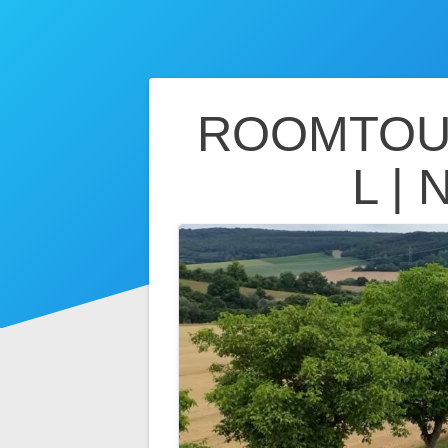
Beitragsnavig
ROOMTOUR
L | 