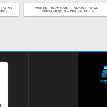
NÄCHSTER
LATIN I
WEITER:
ROOMTOUR FRANKIA I 740 GD |
BEITRAG:
FT –
NEUFAHRZEUG – VERKAUFT –
©