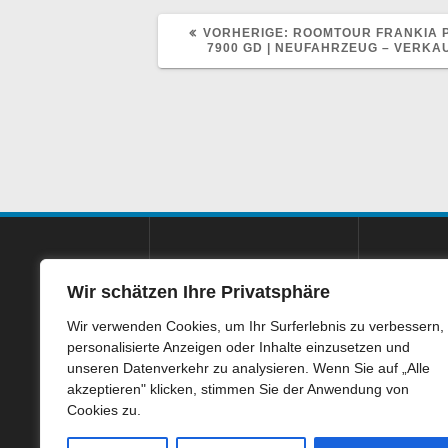
VORHERIGER
VORHERIGE:
ROOMTOUR FRANKIA P
BEITRAG:
7900 GD | NEUFAHRZEUG – VERKAU
Autohaus Imhof
Wir schätzen Ihre Privatsphäre
4.9
Wir verwenden Cookies, um Ihr Surferlebnis zu verbessern,
personalisierte Anzeigen oder Inhalte einzusetzen und
243 Bewertungen
unseren Datenverkehr zu analysieren. Wenn Sie auf „Alle
100%
akzeptieren" klicken, stimmen Sie der Anwendung von
Weiterempfehlungen
Cookies zu.
100%
Fahrzeug wie